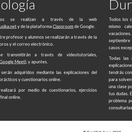
ología
Dur
sos se realizan a través de la web
Todos los c
usika.net
y de la plataforma
Classroom
de Google.
mismo cale
vacacione
re profesor y alumnos se realizarán a través de la
septiembre 
oros y el correo electrónico.
casos excep
e transmitirán a través de videotutoriales,
Todas las 
Google Meet
), y apuntes.
explicacion
serán adquiridos mediante las explicaciones del
tendrás con
 prácticos y cuestionarios online.
para solven
una clase p
ealizará por medio de cuestionarios, ejercicios
tus dudas. E
inal online.
problema p
consultarla