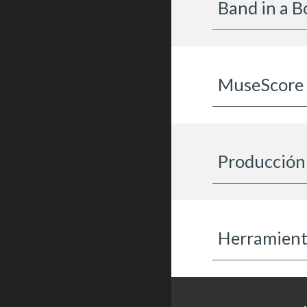
Band in a B
MuseScore
Producción
Herramienta