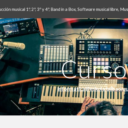
ción musical 1º, 2º, 3º y 4º, Band in a Box, Software musical libre, M
ip to main content
Skip to navigat
Curso
informatica@eskola.bilbaomu