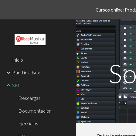
Cursos online: Produc
Sk
Inicio
So
Band in a Box
SML
Descargas
Documentación
Ejercicios
Qué es la asignatura 