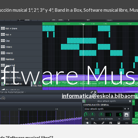
ción musical 1º, 2º, 3º y 4º, Band in a Box, Software musical libre, M
ip to main content
Skip to navigat
ftware Musi
informatica@eskola.bilbaomu
de "Software musical libre"?