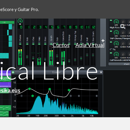
useScore y Guitar Pro.
ion
Cursos
Aula Virtual
cal Libre
sika.eus