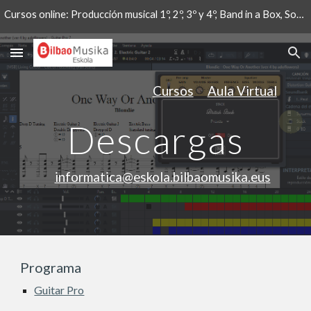
Cursos online: Producción musical 1º, 2º, 3º y 4º, Band in a Box, Software musical libre, MuseScore y Guitar Pro.
Skip to main content
Skip to navigation
Cursos
Aula Virtual
Descargas
informatica@eskola.bilbaomusika.eus
Programa
Guitar Pro